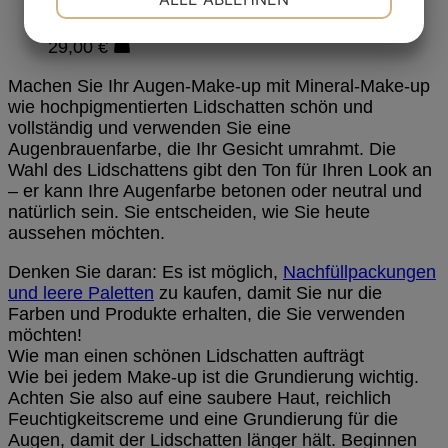
JA
NEIN
JA
NEIN
29,00
€
MARKETING
STATISTIKEN
Machen Sie Ihr Augen-Make-up mit Mineral-Make-up
wie hochpigmentierten Lidschatten schön und
vollständig und verwenden Sie eine
Augenbrauenfarbe, die Ihr Gesicht umrahmt. Die
Wahl des Lidschattens gibt den Ton für Ihren Look an
– er kann Ihre Augenfarbe betonen oder neutral und
natürlich sein. Sie entscheiden, wie Sie heute
aussehen möchten.
Denken Sie daran: Es ist möglich,
Nachfüllpackungen
und leere Paletten
zu kaufen, damit Sie nur die
Farben und Produkte erhalten, die Sie verwenden
möchten!
Wie man einen schönen Lidschatten aufträgt
Wie bei jedem Make-up ist die Grundierung wichtig.
Achten Sie also auf eine saubere Haut, reichlich
Feuchtigkeitscreme und eine Grundierung für die
Augen, damit der Lidschatten länger hält. Beginnen