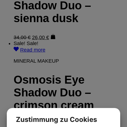
Shadow Duo –
sienna dusk
34,00
€
26,00
€
Sale!
Sale!
Read more
MINERAL MAKEUP
Osmosis Eye
Shadow Duo –
crimson cream
Zustimmung zu Cookies
34,00
€
26,00
€