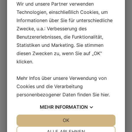
Sale!
Sale!
Wir und unsere Partner verwenden
Read more
Technologien, einschließlich Cookies, um
Informationen über Sie für unterschiedliche
MINERAL MAKEUP
Zwecke, u.a.: Verbesserung des
Benutzererlebnisses, die Funktionalität,
Osmosis Eye
Statistiken und Marketing. Sie stimmen
Shadow Trio –
diesen Zwecken zu, wenn Sie auf „OK“
klicken.
aubergine
Mehr Infos über unsere Verwendung von
Cookies und die Verarbeitung
4,00
€
3,00
€
personenbezogener Daten finden Sie
hier
.
Read more
MINERAL MAKEUP
MEHR
INFORMATION
JA
NEIN
OK
JA
NEIN
Osmosis Eye Pencil
NOTWENDIG
PRÄFERENZEN
ALLE ABLEHNEN