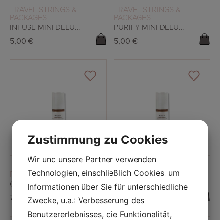
READ MORE
READ MORE
TRAVEL STRINGS &
TRAVEL STRINGS &
PACKAGES
PACKAGES
INFUSE MINI DELUXE 5ML
PURIFY MINI DELUXE 5ML
5,00
€
5,00
€
Zustimmung zu Cookies
Wir und unsere Partner verwenden
READ MORE
READ MORE
TRAVEL STRINGS &
TRAVEL STRINGS &
Technologien, einschließlich Cookies, um
PACKAGES
PACKAGES
QUENCH MINI DELUXE 5ML
RESCUE MINI DELUXE 5ML
Informationen über Sie für unterschiedliche
7,00
€
27,00
€
Zwecke, u.a.: Verbesserung des
Benutzererlebnisses, die Funktionalität,