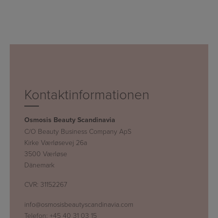
Kontaktinformationen
Osmosis Beauty Scandinavia
C/O Beauty Business Company ApS
Kirke Værløsevej 26a
3500 Værløse
Dänemark
CVR: 31152267
info@osmosisbeautyscandinavia.com
Telefon:
+45 40 31 03 15