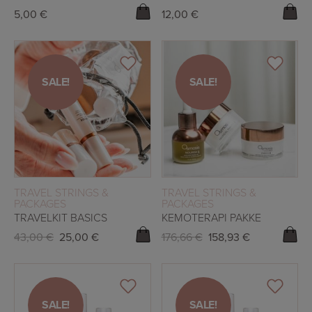
5,00
€
12,00
€
SALE!
SALE!
SALE!
SALE!
READ MORE
READ MORE
TRAVEL STRINGS &
TRAVEL STRINGS &
PACKAGES
PACKAGES
TRAVELKIT BASICS
KEMOTERAPI PAKKE
43,00
€
25,00
€
176,66
€
158,93
€
SALE!
SALE!