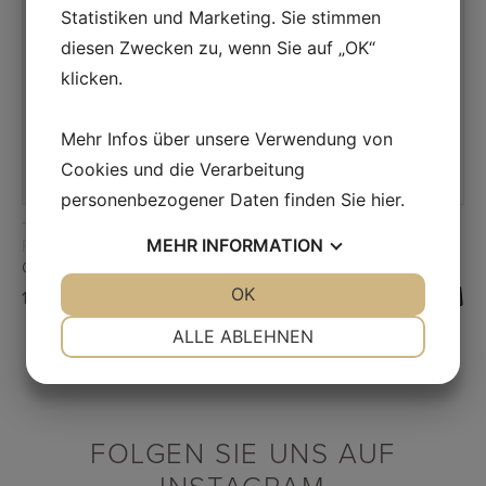
Statistiken und Marketing. Sie stimmen
diesen Zwecken zu, wenn Sie auf „OK“
klicken.
Mehr Infos über unsere Verwendung von
Cookies und die Verarbeitung
personenbezogener Daten finden Sie
hier
.
READ MORE
READ MORE
TRAVEL STRINGS &
TRAVEL STRINGS &
PACKAGES
PACKAGES
MEHR
INFORMATION
CORRECT MINI DELUXE 5ML
CATALYST AC-11 MINI DELUXE 5ML
JA
NEIN
OK
JA
NEIN
17,00
€
27,00
€
NOTWENDIG
PRÄFERENZEN
ALLE ABLEHNEN
JA
NEIN
JA
NEIN
MARKETING
STATISTIKEN
FOLGEN SIE UNS AUF
INSTAGRAM