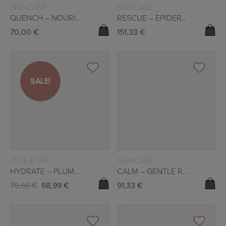
READ MORE
READ MORE
SKINCARE
SKINCARE
QUENCH – NOURISHING MOISTURIZER 50ML
RESCUE – EPIDERMAL REPAIR SERUM
70,00
€
151,33
€
SALE!
SALE!
READ MORE
READ MORE
OILS & SPF
SKINCARE
HYDRATE – PLUMPING MOISTURIZER
CALM – GENTLE RETINAL SERUM
76,66
€
68,99
€
91,33
€