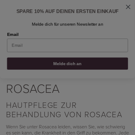
Skip
Versand: 1-3 Werktagen
to
Fragen zur Hautpflege? Schreiben Sie uns an
Filtern nach
SPARE 10% AUF DEINEN ERSTEN EINKAUF
info@osmosisbeautyscandinavia.com
content
Fragen Sie Dr. Ben
Einen Händler finden
Kontakt
De
Melde dich für unseren Newsletter an
Email
0
0
0
0
Melde dich an
Home
/
Rosacea
ROSACEA
HAUTPFLEGE ZUR
BEHANDLUNG VON ROSACEA
Wenn Sie unter Rosacea leiden, wissen Sie, wie schwierig
es sein kann, die Krankheit in den Griff zu bekommen. Jede