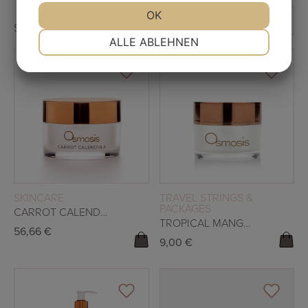
JA
NEIN
OK
JA
NEIN
Showing all 10 results
NOTWENDIG
PRÄFERENZEN
ALLE ABLEHNEN
JA
NEIN
JA
NEIN
MARKETING
STATISTIKEN
READ MORE
READ MORE
SKINCARE
TRAVEL STRINGS &
PACKAGES
CARROT CALENDULA MASK
TROPICAL MANGO MINI DELUXE
56,66
€
9,00
€