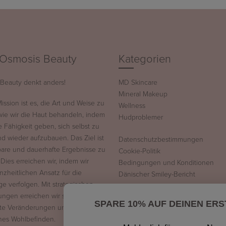
Osmosis Beauty
Kategorien
Beauty denkt anders!
MD Skincare
Mineral Makeup
ssion ist es, die Art und Weise zu
Wellness
wie wir die Haut behandeln, indem
Hudproblemer
ie Fähigkeit geben, sich selbst zu
nd wieder aufzubauen. Das Ziel ist
Datenschutzbestimmungen
tbare und dauerhafte Ergebnisse zu
Cookie-Politik
 Dies erreichen wir, indem wir
Bedingungen und Konditionen
nzheitlichen Ansatz für die
Dänischer Smiley-Bericht
ge verfolgen. Mit strategischen
ngen erreichen wir sichtbare,
SPARE 10% AUF DEINEN ERS
te Veränderungen und ein
nes Wohlbefinden.