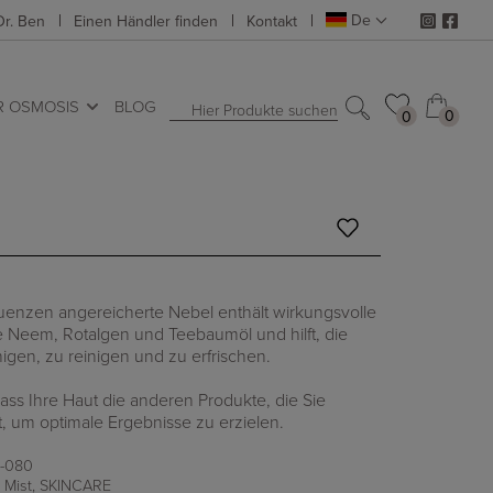
De
Dr. Ben
Einen Händler finden
Kontakt
R OSMOSIS
BLOG
Hier Produkte suchen
0
0
0
0
uenzen angereicherte Nebel enthält wirkungsvolle
wie Neem, Rotalgen und Teebaumöl und hilft, die
higen, zu reinigen und zu erfrischen.
ass Ihre Haut die anderen Produkte, die Sie
, um optimale Ergebnisse zu erzielen.
-080
 Mist
,
SKINCARE