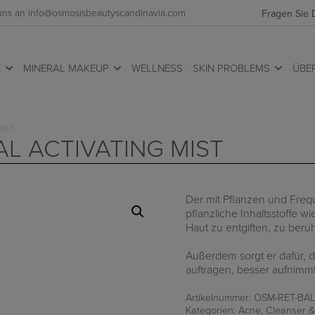
 uns an info@osmosisbeautyscandinavia.com
Fragen Sie 
E
MINERAL MAKEUP
WELLNESS
SKIN PROBLEMS
ÜBE
MIST
L ACTIVATING MIST
Der mit Pflanzen und Freq
pflanzliche Inhaltsstoffe 
Haut zu entgiften, zu beru
Außerdem sorgt er dafür, d
auftragen, besser aufnimmt
Artikelnummer:
OSM-RET-BAL
Kategorien:
Acne
,
Cleanser &