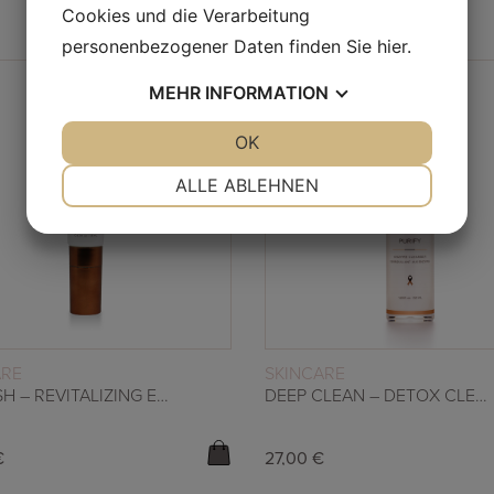
Cookies und die Verarbeitung
personenbezogener Daten finden Sie
hier
.
MEHR
INFORMATION
JA
NEIN
OK
JA
NEIN
NOTWENDIG
PRÄFERENZEN
ALLE ABLEHNEN
JA
NEIN
JA
NEIN
MARKETING
STATISTIKEN
WEITERLESEN
WEITERLESEN
ARE
SKINCARE
REFRESH – REVITALIZING EYE CREAM
DEEP CLEAN – DETOX CLEANSER 50ML
€
27,00
€