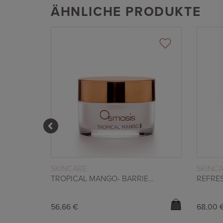
ÄHNLICHE PRODUKTE
WEITERLESEN
SKINCARE
SKINC
INFUSE – NUTRIENT ACTIVATING MIST
TROPICAL MANGO- BARRIER REPAIR MASK
56,66
€
68,00