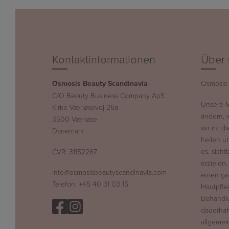
Kontaktinformationen
Über 
Osmosis Beauty Scandinavia
Osmosis 
C/O Beauty Business Company ApS
Unsere Mi
Kirke Værløsevej 26a
ändern, 
3500 Værløse
wir ihr d
Dänemark
heilen u
es, sich
CVR: 31152267
erzielen.
info@osmosisbeautyscandinavia.com
einen ga
Telefon:
+45 40 31 03 15
Hautpfle
Behandlu
dauerhaf
allgemei