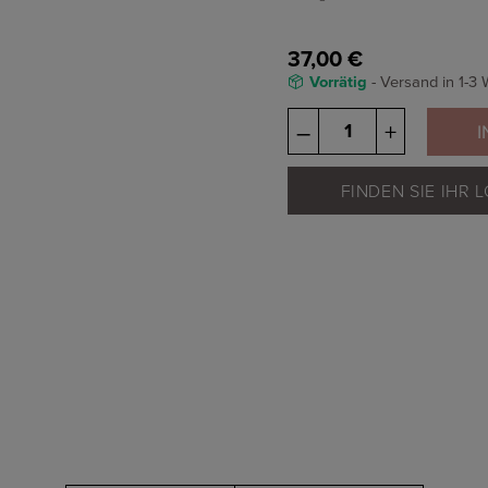
37,00
€
Vorrätig
- Versand in 1-3
Balance
–
+
I
-
Botanical
Activating
FINDEN SIE IHR
Mist
Menge