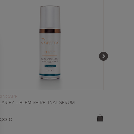
WEITERLESEN
KINCARE
SKINCAR
LARIFY – BLEMISH RETINAL SERUM
RESCUE –
3,33
€
151,33
€