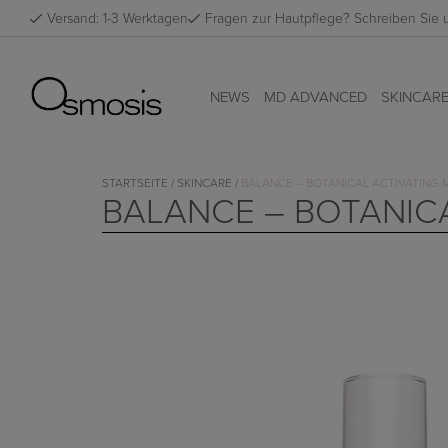
Skip
Versand: 1-3 Werktagen
Fragen zur Hautpflege? Schreiben Sie
to
content
NEWS
MD ADVANCED
SKINCAR
STARTSEITE
/
SKINCARE
/
BALANCE – BOTANICAL ACTIVATING 
BALANCE – BOTANICA