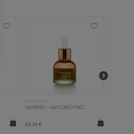
WEITERLESEN
SKINCARE
SKINCAR
NOURISH – AVOCADO FACIAL OIL
63,33
€
87,33
€