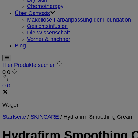
Chemotherapy
Über Osmosis
Makellose Farbanpassung der Foundation
Gesichtsinfusion
Die Wissenschaft
Vorher & nachher
Blog
Hier Produkte suchen
0
0
0
0
Wagen
Startseite
/
SKINCARE
/
Hydrafirm Smoothing Cream
Hydrafirm Smoothing 