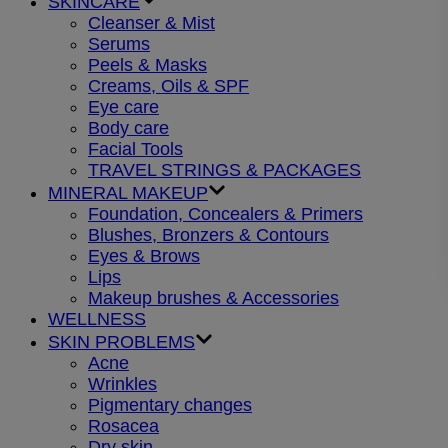
SKINCARE
Cleanser & Mist
Serums
Peels & Masks
Creams, Oils & SPF
Eye care
Body care
Facial Tools
TRAVEL STRINGS & PACKAGES
MINERAL MAKEUP
Foundation, Concealers & Primers
Blushes, Bronzers & Contours
Eyes & Brows
Lips
Makeup brushes & Accessories
WELLNESS
SKIN PROBLEMS
Acne
Wrinkles
Pigmentary changes
Rosacea
Dry skin