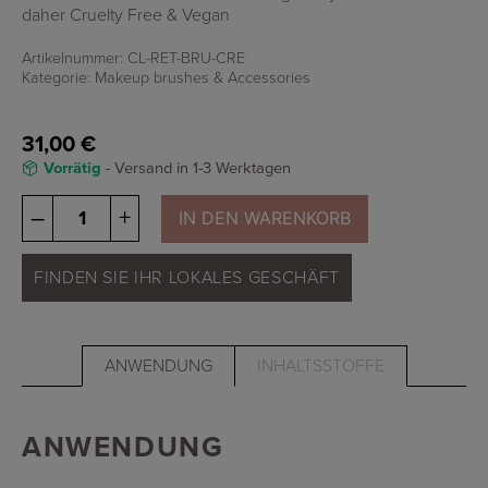
daher Cruelty Free & Vegan
Artikelnummer:
CL-RET-BRU-CRE
Kategorie:
Makeup brushes & Accessories
31,00
€
Vorrätig
- Versand in 1-3 Werktagen
Osmosis
–
+
IN DEN WARENKORB
Crease
&
Contour
FINDEN SIE IHR LOKALES GESCHÄFT
Brush
Menge
ANWENDUNG
INHALTSSTOFFE
ANWENDUNG