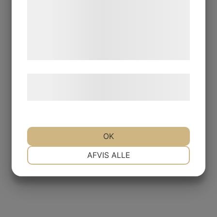
med data, du tidligere har givet dem eller
de har indsamlet gennem din brug af deres
tjenester. Ved at klikke på 'OK' giver du
samtykke til disse formål.
Læs mere om vores brug af cookies og
behandling af persondata
her
.
OK
NØDVENDIGE
PRÆFERENCER
AFVIS ALLE
MARKETING
STATISTIK