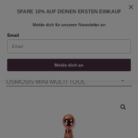
Skip
Versand: 1-3 Werktagen
to
Fragen zur Hautpflege? Schreiben Sie uns an
SPARE 10% AUF DEINEN ERSTEN EINKAUF
info@osmosisbeautyscandinavia.com
content
Fragen Sie Dr. Ben
Einen Händler finden
Kontakt
De
Melde dich für unseren Newsletter an
Email
0
0
0
0
Melde dich an
STARTSEITE
/
FACIAL TOOLS
/
OSMOSIS MINI MULTI TOOL
OSMOSIS MINI MULTI TOOL