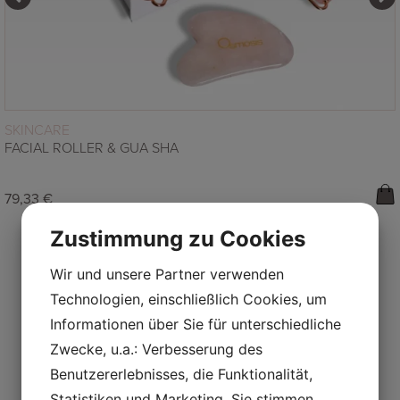
WEITERLESEN
SKINCARE
FACIAL ROLLER & GUA SHA
79,33
€
Zustimmung zu Cookies
Wir und unsere Partner verwenden
Technologien, einschließlich Cookies, um
Informationen über Sie für unterschiedliche
FOLGEN SIE UNS AUF
Zwecke, u.a.: Verbesserung des
INSTAGRAM
Benutzererlebnisses, die Funktionalität,
Statistiken und Marketing. Sie stimmen