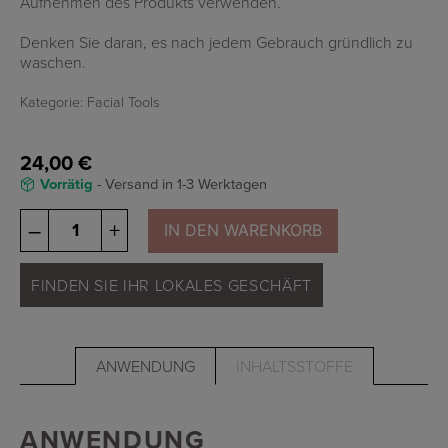
Aufnehmen des Produkts verwenden.
Denken Sie daran, es nach jedem Gebrauch gründlich zu
waschen.
Kategorie:
Facial Tools
24,00
€
Vorrätig
- Versand in 1-3 Werktagen
Osmosis
–
+
IN DEN WARENKORB
Mini
Multi
Tool
FINDEN SIE IHR LOKALES GESCHÄFT
Menge
ANWENDUNG
INHALTSSTOFFE
ANWENDUNG