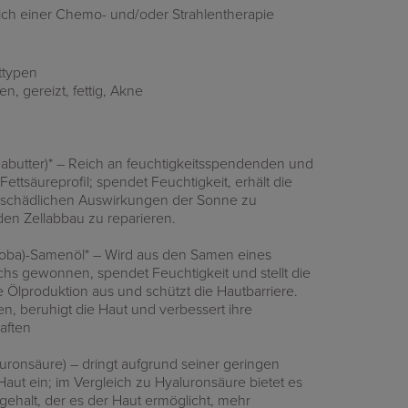
sich einer Chemo- und/oder Strahlentherapie
ttypen
en, gereizt, fettig, Akne
abutter)* – Reich an feuchtigkeitsspendenden und
ettsäureprofil; spendet Feuchtigkeit, erhält die
 den schädlichen Auswirkungen der Sonne zu
den Zellabbau zu reparieren.
joba)-Samenöl* – Wird aus den Samen eines
hs gewonnen, spendet Feuchtigkeit und stellt die
e Ölproduktion aus und schützt die Hautbarriere.
en, beruhigt die Haut und verbessert ihre
aften
luronsäure) – dringt aufgrund seiner geringen
Haut ein; im Vergleich zu Hyaluronsäure bietet es
ehalt, der es der Haut ermöglicht, mehr