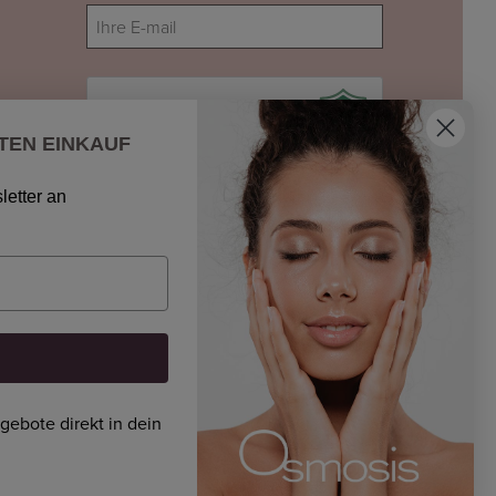
E-
mail
(erforderlich)
Ich bin kein Roboter
TEN EINKAUF
letter an
ngebote direkt in dein