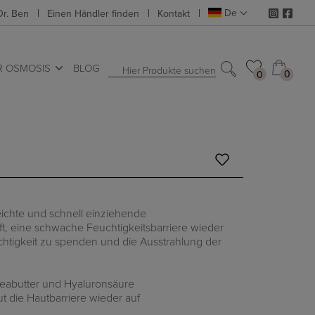
De
Dr. Ben
Einen Händler finden
Kontakt
R OSMOSIS
BLOG
Hier Produkte suchen
0
0
0
0
eichte und schnell einziehende
lft, eine schwache Feuchtigkeitsbarriere wieder
chtigkeit zu spenden und die Ausstrahlung der
heabutter und Hyaluronsäure
ut die Hautbarriere wieder auf