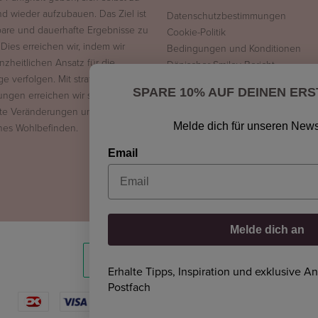
nd wieder aufzubauen. Das Ziel ist
Datenschutzbestimmungen
tbare und dauerhafte Ergebnisse zu
Cookie-Politik
 Dies erreichen wir, indem wir
Bedingungen und Konditionen
nzheitlichen Ansatz für die
Dänischer Smiley-Bericht
ge verfolgen. Mit strategischen
SPARE 10% AUF DEINEN ERS
ngen erreichen wir sichtbare,
te Veränderungen und ein
Melde dich für unseren News
nes Wohlbefinden.
Email
Melde dich an
Erhalte Tipps, Inspiration und exklusive A
Postfach