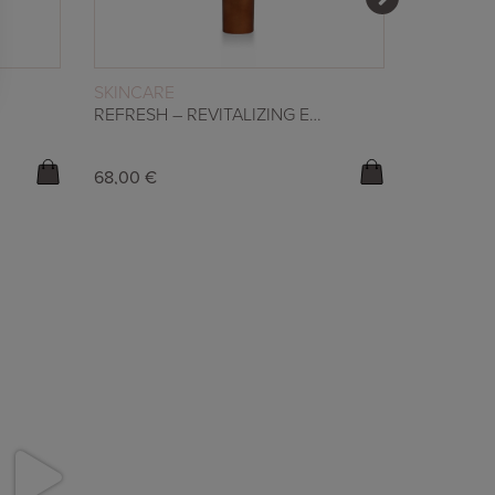
WEITERLESEN
SKINCARE
SKINCAR
REFRESH – REVITALIZING EYE CREAM
68,00
€
76,66
€