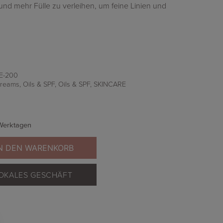
und mehr Fülle zu verleihen, um feine Linien und
E-200
reams, Oils & SPF
,
Oils & SPF
,
SKINCARE
 Werktagen
N DEN WARENKORB
 LOKALES GESCHÄFT