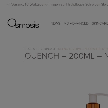
Skip
Versand: 1-3 Werktagen
Fragen zur Hautpflege? Schreiben Sie
to
content
NEWS
MD ADVANCED
SKINCAR
STARTSEITE
/
SKINCARE
/
QUENCH – 200ML – NOURISHING MOI
QUENCH – 200ML – 