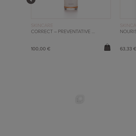
WEITERLESEN
SKINCARE
SKINC
CORRECT – PREVENTATIVE RETINAL SERUM
100,00
€
63,33