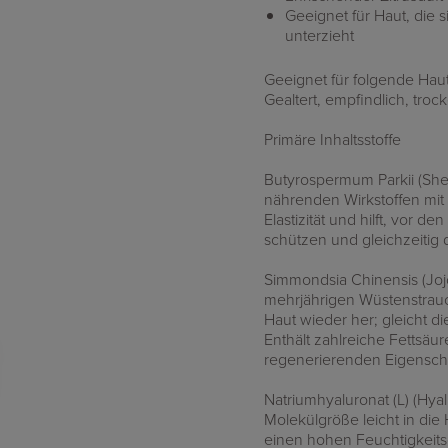
Geeignet für Haut, die 
unterzieht
Geeignet für folgende Hau
Gealtert, empfindlich, trock
Primäre Inhaltsstoffe
Butyrospermum Parkii (She
nährenden Wirkstoffen mit F
Elastizität und hilft, vor
schützen und gleichzeitig 
Simmondsia Chinensis (Jo
mehrjährigen Wüstenstrauc
Haut wieder her; gleicht di
Enthält zahlreiche Fettsäur
regenerierenden Eigensch
Natriumhyaluronat (L) (Hya
Molekülgröße leicht in die 
einen hohen Feuchtigkeitsg