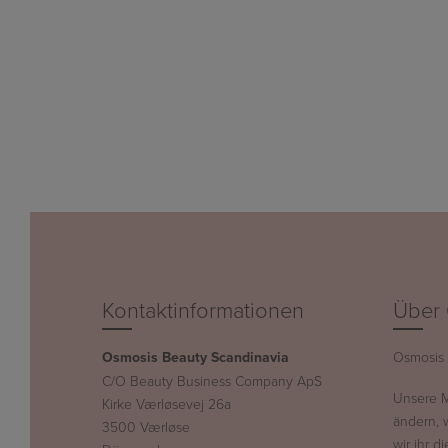
Kontaktinformationen
Über 
Osmosis Beauty Scandinavia
Osmosis 
C/O Beauty Business Company ApS
Unsere Mi
Kirke Værløsevej 26a
ändern, 
3500 Værløse
wir ihr d