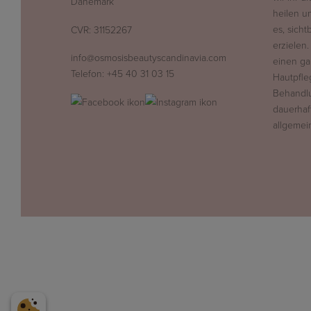
Dänemark
heilen u
es, sich
CVR: 31152267
erzielen.
info@osmosisbeautyscandinavia.com
einen ga
Telefon:
+45 40 31 03 15
Hautpfle
Behandlu
dauerhaf
allgemei