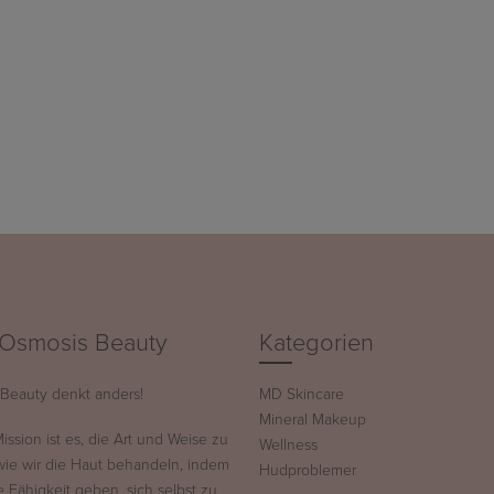
Osmosis Beauty
Kategorien
Beauty denkt anders!
MD Skincare
Mineral Makeup
ssion ist es, die Art und Weise zu
Wellness
wie wir die Haut behandeln, indem
Hudproblemer
ie Fähigkeit geben, sich selbst zu