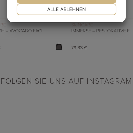
NOTWENDIG
PRÄFERENZEN
ALLE ABLEHNEN
JA
NEIN
JA
NEIN
WEITERLESEN
WEITERLESEN
ARE
SKINCARE
MARKETING
STATISTIKEN
NOURISH – AVOCADO FACIAL OIL
IMMERSE – RESTORATIVE FACIAL OIL
€
79,33
€
FOLGEN SIE UNS AUF INSTAGRAM