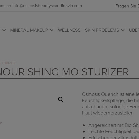
 uns an info@osmosisbeautyscandinavia.com
Fragen Sie 
E
MINERAL MAKEUP
WELLNESS
SKIN PROBLEMS
ÜBE
STURIZER
NOURISHING MOISTURIZER
Osmosis Quench ist eine l
Feuchtigkeitspflege, die hi
aufzubauen, sofortige Feu
Haut wiederherzustellen
Angereichert mit Bio-S
Leichte Feuchtigkeit ba
Erfrischender Zitrusduft