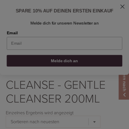
Skip
Versand: 1-3 Werktagen
to
Fragen zur Hautpflege? Schreiben Sie uns an
SPARE 10% AUF DEINEN ERSTEN EINKAUF
info@osmosisbeautyscandinavia.com
content
Fragen Sie Dr. Ben
Einen Händler finden
Kontakt
De
Melde dich für unseren Newsletter an
Email
0
0
0
0
Melde dich an
Filtern nach
Startseite
/
Produkt Produkt
/
Cleanse - Gentle Cleanser 200ml
CLEANSE - GENTLE
CLEANSER 200ML
Einzelnes Ergebnis wird angezeigt