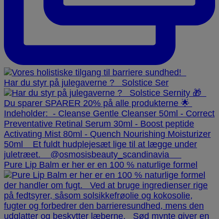
Har du styr på julegaverne ? ⁠ ⁠ Solstice Ser
Pure Lip Balm er her er en 100 % naturlige formel