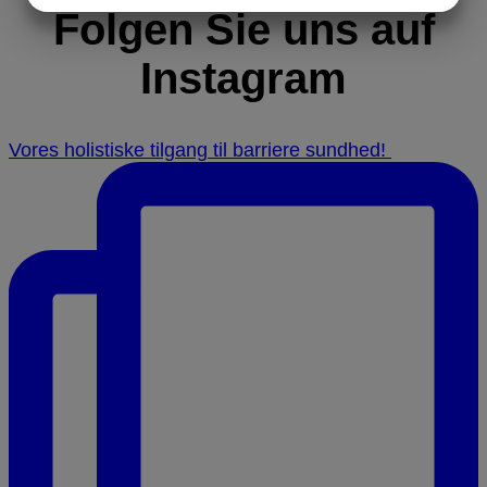
Folgen Sie uns auf
MARKETING
STATISTIKEN
Instagram
Vores holistiske tilgang til barriere sundhed! ⁠