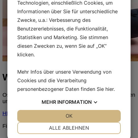
Technologien, einschließlich Cookies, um
Informationen über Sie für unterschiedliche
Zwecke, u.a.: Verbesserung des
Benutzererlebnisses, die Funktionalität,
Statistiken und Marketing. Sie stimmen
diesen Zwecken zu, wenn Sie auf „OK“
klicken.
Mehr Infos über unsere Verwendung von
Wellness
Cookies und die Verarbeitung
personenbezogener Daten finden Sie
hier
.
Osmosis verwendet wiederverwertbare Verpackungen
und recyceltes Papier, um die Umwelt zu schonen.
MEHR
INFORMATION
HIER EINKAUFEN
JA
NEIN
OK
JA
NEIN
NOTWENDIG
PRÄFERENZEN
Filtern nach
ALLE ABLEHNEN
JA
NEIN
JA
NEIN