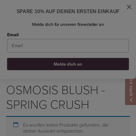
Skip
Versand: 1-3 Werktagen
to
Fragen zur Hautpflege? Schreiben Sie uns an
SPARE 10% AUF DEINEN ERSTEN EINKAUF
info@osmosisbeautyscandinavia.com
content
Fragen Sie Dr. Ben
Einen Händler finden
Kontakt
De
Melde dich für unseren Newsletter an
Email
0
0
0
0
Melde dich an
Filtern nach
Startseite
/
Produkt Produkt
/
Osmosis Blush - spring crush
OSMOSIS BLUSH -
SPRING CRUSH
Es wurden keine Produkte gefunden, die
deiner Auswahl entsprechen.