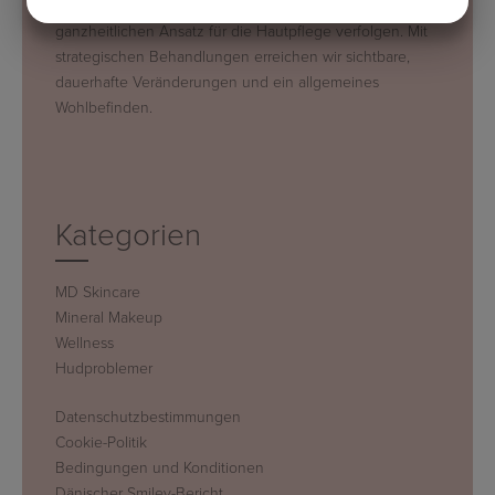
erzielen. Dies erreichen wir, indem wir einen
ganzheitlichen Ansatz für die Hautpflege verfolgen. Mit
MARKETING
STATISTIK
strategischen Behandlungen erreichen wir sichtbare,
dauerhafte Veränderungen und ein allgemeines
Wohlbefinden.
Kategorien
MD Skincare
Mineral Makeup
Wellness
Hudproblemer
Datenschutzbestimmungen
Cookie-Politik
Bedingungen und Konditionen
Dänischer Smiley-Bericht