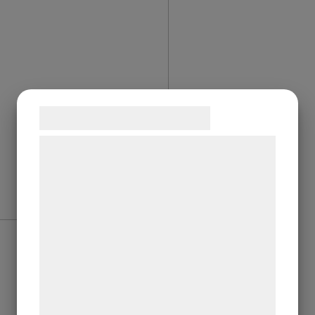
Samtykke til cookies
Vi og vores samarbejdspartnere bruger
teknologier, herunder cookies, til at
indsamle oplysninger om dig til forskellige
formål, herunder: Tilpasning af annoncering,
Sv
bedre brugeroplevelse, funktionalitet,
statistik og marketing. Disse oplysninger
kan blive delt med annoncerings- og
analysepartnere, som kan kombinere dem
med data, du tidligere har givet dem eller