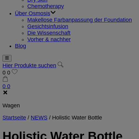
Chemotherapy
Über Osmosis
Makellose Farbanpassung der Foundation
Gesichtsinfusion
Die Wissenschaft
Vorher & nachher
Blog
Hier Produkte suchen
0
0
0
0
Wagen
Startseite
/
NEWS
/
Holistic Water Bottle
Holistic Water Bottle