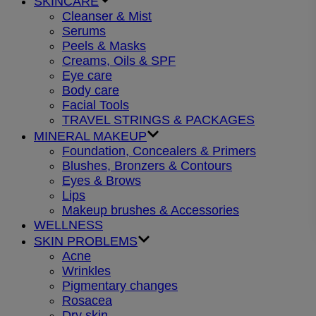
SKINCARE
Cleanser & Mist
Serums
Peels & Masks
Creams, Oils & SPF
Eye care
Body care
Facial Tools
TRAVEL STRINGS & PACKAGES
MINERAL MAKEUP
Foundation, Concealers & Primers
Blushes, Bronzers & Contours
Eyes & Brows
Lips
Makeup brushes & Accessories
WELLNESS
SKIN PROBLEMS
Acne
Wrinkles
Pigmentary changes
Rosacea
Dry skin