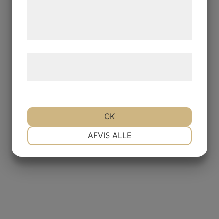
de har indsamlet gennem din brug af deres
tjenester. Ved at klikke på 'OK' giver du
samtykke til disse formål.
Læs mere om vores brug af cookies og
behandling af persondata
her
.
OK
NØDVENDIGE
PRÆFERENCER
AFVIS ALLE
MARKETING
STATISTIK